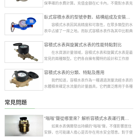
保準確的水費計算。充值金額在IC卡內，不需對水表充
值，消費用水時扣除相應...
臥式容積水表的型號參數、結構組成及安裝方法
容積式水表因其高精度和可靠性，在眾多類型的水
表中占據了一席之地。而臥式容積水表作為其中比較典
型的一種，廣泛應用于工業...
容積式水表與旋翼式水表的性能特點對比
在水資源計量領域，容積式水表和旋翼式水表是最
常見的兩種類型。它們各自擁有獨特的設計和工作原
理，適用于不同的應用場景。...
容積式水表的分類、特點及應用
我們知道，容積水表作為一種通過測量流經水表的
水體積來確定水流量的計量器具，它們廣泛應用于各種
場合，從家庭住宅到工業設...
常見問題
“嗡嗡”聲從哪里來？解析容積式水表運行異響的原因與處理方法
如果水表偶爾發出持續的“嗡嗡”聲，不僅影響居住
安靜，也可能讓人擔心是否存在用水安全隱患。對于使