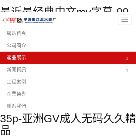
最近最经典中文mv字幕-99
热播-中文字幕伊人-美女视
分
類
频黄免费-亚洲影视一区-男
網站首頁
人看的网站-男人av网站-久
公司簡介
久精品一区二区免费播放-国
產品展示
产伦精品一区二区三区免.
新聞資訊
费-久久123-欧洲在线观看-
工程案例
日韩精品在线一区二区三区-
企業榮譽
日韩成人午夜电影-亚洲色图
聯系我們
35p-亚洲GV成人无码久久精
品